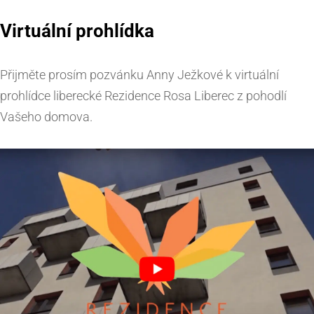
Virtuální prohlídka
Přijměte prosím pozvánku Anny Ježkové k virtuální
prohlídce liberecké Rezidence Rosa Liberec z pohodlí
Vašeho domova.