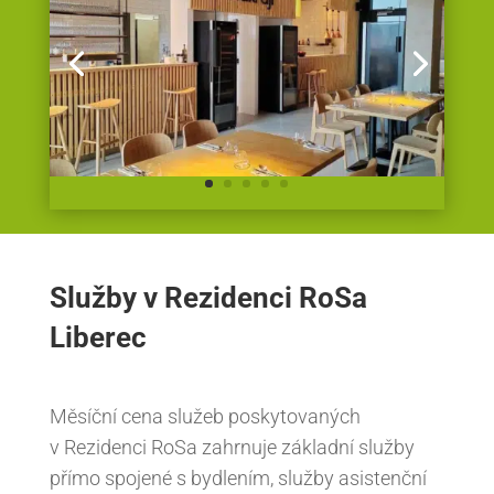
Restaurace v RoSe „NA KRAJI“
Služby v Rezidenci RoSa
Liberec
Měsíční cena služeb poskytovaných
v Rezidenci
RoSa
zahrnuje základní služby
přímo spojené s bydlením, služby asistenční