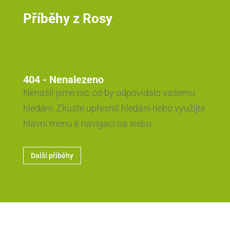
Příběhy z Rosy
404 - Nenalezeno
Nenašli jsme nic, co by odpovídalo vašemu
hledání. Zkuste upřesnit hledání nebo využijte
hlavní menu k navigaci na webu.
Další příběhy